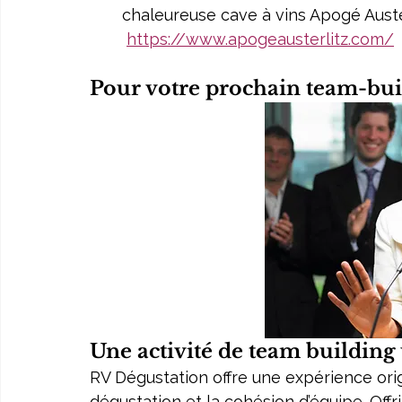
chaleureuse cave à vins Apogé Austerl
https://www.apogeausterlitz.com/
Pour votre prochain team-buil
Une activité de team buildin
RV Dégustation offre une expérience origi
dégustation et la cohésion d’équipe. Offr